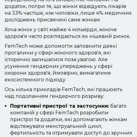
додаток, попри те, що жінки відвідують лікарів
на 33% частіше, ніж чоловіки, лише 4% медичних
досліджень присвячені саме жінкам.
Хоча жінок у світі майже 4 мільярди, жіноче
здоров'я часто розглядається як нішевий ринок.
FemTech може допомогти заповнити деякі
прогалини у сфері жіночого здоров'я, які
історично залишалися поза увагою. Але
усунення гендерних упереджень у сфері
охорони здоров'я, ймовірно, вимагатиме
екосистемного підходу.
Ось кілька прикладів FemTech, які працюють
над подоланням гендерного розриву:
Портативні пристрої та застосунки:
багато
компаній у сфері FemTech розробили
пристрої та додатки, які допомагають жінкам
відстежувати менструальний цикл,
фертильність та отримувати доступ до зручних