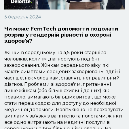
5 березня 2024
Чи може FemTech допомогти подолати
розрив у гендерній рівності в охороні
здоров'я?
Жінки в середньому на 4,5 роки старші за
чоловіків, коли їм діагностують подібні
захворювання. Жінкам середнього віку, які
мають симптоми серцевих захворювань, вдвічі
частіше, ніж чоловікам, ставлять неправильний
діагноз. Проблеми зі здоров'ям, притаманні
лише жінкам (або більш схильні до них), як
правило, вимагають більших витрат, що може
стати перешкодою для доступу до необхідної
медичної допомоги. Навіть якщо не враховувати
виплати у зв'язку з вагітністю та пологами, жінки
все одно витрачають на медичні послуги в
середньому на 18% більше, ніж чоловіки. На