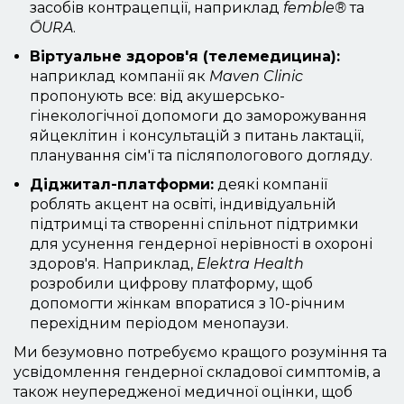
засобів контрацепції, наприклад
femble®
та
ŌURA
.
Віртуальне здоров'я (телемедицина):
наприклад компанії як
Maven Clinic
пропонують все: від акушерсько-
гінекологічної допомоги до заморожування
яйцеклітин і консультацій з питань лактації,
планування сім'ї та післяпологового догляду.
Діджитал-платформи:
деякі компанії
роблять акцент на освіті, індивідуальній
підтримці та створенні спільнот підтримки
для усунення гендерної нерівності в охороні
здоров'я. Наприклад,
Elektra Health
розробили цифрову платформу, щоб
допомогти жінкам впоратися з 10-річним
перехідним періодом менопаузи.
Ми безумовно потребуємо кращого розуміння та
усвідомлення гендерної складової симптомів, а
також неупередженої медичної оцінки, щоб