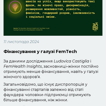
11 листопада 2024
Фінансування у галузі FemTech
За даними дослідження
Ludovica Castiglia
і
FemHealth Insights
, засновниці–жінки постійно
отримують менше фінансування, навіть у галузі
жіночого здоров’я.
Загальновідомо, що існує диспропорція у
фінансуванні стартапів залежно від статі
фаундера: чоловіки-підприємці отримують
більше фінансування, ніж жінки.