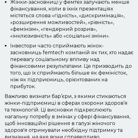
Жінки-засновниці у фемтех залучають менше
фінансування, коли в їхніх презентаціях
містяться слова «гідність», «дискримінація»,
«розширення можливостей», «рівність»,
«фемінізм», «гендерний розрив»,
«інклюзивність» або «соціальні зміни».
Інвестори часто сприймають жінок-
засновниць femtech компаній як тих, хто надає
перевагу соціальному впливу над
фінансовими результатами. Це призводить до
того, що їх сприймають більше як феміністок,
ніж як підприємиць, орієнтованих на
прибуток.
Важливо визнати бар’єри, з якими стикаються
жінки-підприємиці в сферах охорони здоров’я
та технологій. Ці висновки підкреслюють
нагальну потребу в змінах у сфері фінансування,
щоб інноваційні рішення в галузі жіночого
здоров'я отримували необхідну підтримку та
визнання, на яке вони справедливо