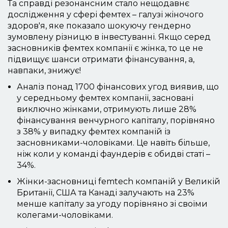
Та справді резонансним стало нещодавнє
дослідження у сфері фемтех – галузі жіночого
здоров'я, яке показало шокуючу гендерно
зумовлену різницю в інвестуванні. Якщо серед
засновників фемтех компанії є жінка, то це не
підвищує шанси отримати фінансування, а,
навпаки, знижує!
Аналіз понад 1700 фінансових угод виявив, що
у середньому фемтех компанії, засновані
виключно жінками, отримують лише 28%
фінансування венчурного капіталу, порівняно
з 38% у випадку фемтех компаній із
засновниками-чоловіками. Це навіть більше,
ніж коли у команді фаундерів є обидві статі –
34%.
Жінки-засновниці femtech компаній у Великій
Британії, США та Канаді залучають на 23%
менше капіталу за угоду порівняно зі своїми
колегами-чоловіками.