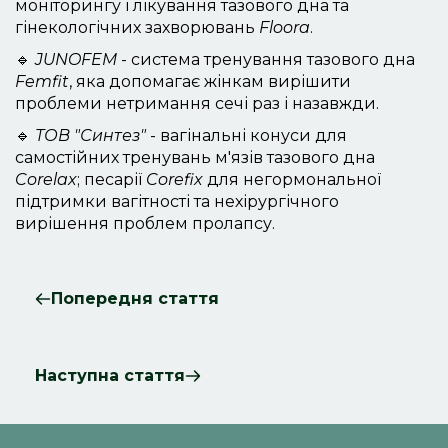
моніторингу і лікування тазового дна та
гінекологічних захворювань
Floora
.
🔹
JUNOFEM
- система тренування тазового дна
Femfit
, яка допомагає жінкам вирішити
проблеми нетримання сечі раз і назавжди.
🔹
ТОВ "Синтез"
- вагінальні конуси для
самостійних тренувань м'язів тазового дна
Corelax
; песарії
Corefix
для негормональної
підтримки вагітності та нехірургічного
вирішення проблем пролапсу.
Попередня стаття
Наступна стаття