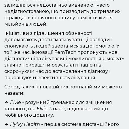
залишається недостатньо вивченою і часто
недіагностованою, що призводить до тривалих
страждань і значного впливу на якість життя
мільйонів людей.
Ініціативи з підвищення обізнаності
допомагають дестигматизувати ці розлади і
спонукають людей звертатися за допомогою. У
той же час, інновації FemTech пропонують нові
діагностичні та лікувальні можливості, які можуть
значно покращити результати пацієнтів,
скорочуючи час до встановлення діагнозу і
покращуючи ефективність лікування.
Серед таких інноваційних компаній ми можемо
назвати:
🔹
Elvie
- розумний тренажер для зміцнення
тазового дна
Elvie Trainer
, підключений до
мобільного додатку.
🔹
Hyivy Health
- перша система дистанційного